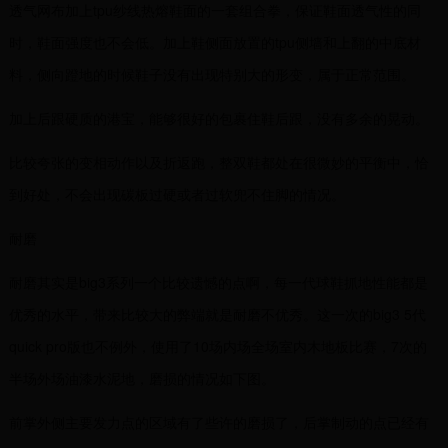
透气网布加上tpu纱线热熔鞋面的一套组合拳，保证鞋面透气性的同
时，鞋面强度也不会低。加上鞋侧面放置的tpu侧墙和上翻的中底材
料，侧向蹬地的时候鞋子没有出现特别大的形变，属于正常范围。
加上后跟硬质的港宝，能够很好的包裹住鞋后跟，没有多余的晃动。
比较夸张的变相动作以及折返跑，整双鞋都处在很微妙的平衡中，恰
到好处，不会出现碳板过硬或者过软兜不住脚的情况。
耐磨
耐磨其实是big3系列一个比较遗憾的点啊，每一代球鞋抓地性能都是
优秀的水平，带来比较大的弊端就是耐磨不优秀。这一次的big3 5代
quick pro版也不例外，使用了10场内场全场室内木地板比赛，7次的
半场外场油漆水泥地，磨损的情况如下图。
前掌外侧主要发力点的区域有了些许的磨损了，后掌制动的点已经有