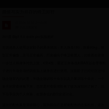
颜值与实力并存的锋卫好鞋
2026-03-02 21:18:09
亮点深度解读
361度 Big3 5.0 quick pro实战测评
先说说本人使用这双鞋子的具体情况：本人身高180，体重80kg，脚
型正常偏瘦，足弓正常偏高，打发偏向于锋卫摇摆人，比较喜欢依靠
一步过人和身体对抗上篮，6突4投，最近正在备战村BA所以会带着鞋
子进行半场全场的训练加上健身房进行使用。目前鞋子已经经历过10
场全场室内的比赛，半场全场训练十余次以及力量训练十余次，一个
多月的穿着体验下来，也算是对着双球鞋有了较为深刻的了解了。以
下分享仅为个人体验，欢迎各位jr进行交流讨论。
这次的配色真是深得我心，因为我自己是鸳鸯配色的忠实粉丝，这次