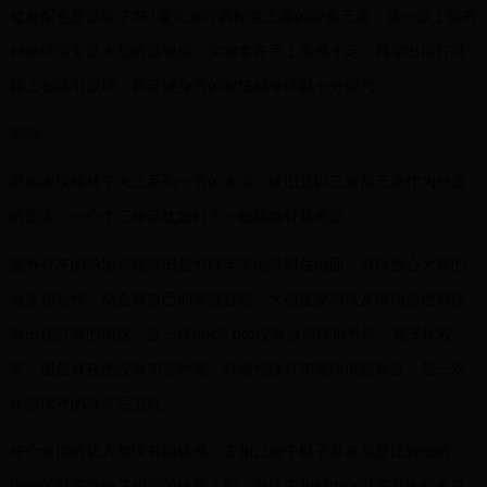
鸳鸯配色是汲取了361度历来经典配色上面的经典元素，第一眼上脚有
种海绵宝宝派大星的既视感，实物拿在手上质感十足，我穿出街打球
路上都吸引眼球，甚至健身房的教练都夸球鞋十分帅气。
抓地
抓地表现维持了大三系列一贯的水准，依旧是以三角形元素作为外底
的图案，一个个三角形犹如钉子一般能够钉紧地面。
室外有灰的场地表现依旧是可以牢牢地吸附住地面，可以放心大胆的
做变相动作，结合我自己的实战过程，大幅度变相以及侧向蹬地都没
有出现打滑的情况。这一代qucik pro没有做成球形外底，底子比较
平，但是好在他没有加宽外底，外侧也没有加宽防侧翻角度，是一双
比较保守的标准后卫鞋。
每个角度的切入都没有阻碍感，变相过程中鞋子存在感是比较低的，
内侧的鞋底也做了相应的橡胶上翻，保证变相时内侧鞋底着地时也良