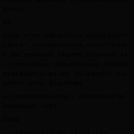
好的抓地力。
缓震
恰到好处，对于我这个体重打法的球星来说，这双鞋现在成为我近期
比赛的首选了，前掌因为超临界材料比较薄，并且都进行了tpu的包
边，限制了发泡材料的形变。足够贴地带来了非常好的响应性，基本
上一发力就可以得到反馈。后掌超临界材料上包较多，并没有后掌厚
厚的超临界材料看上去一样这么厚实，实际上是够用的水平，用力向
下踩能得到一定的下陷，属于偏韧弹的脚感
80公斤的体重做垂直弹跳以及蹬地向上，后掌的缓震能做到不震脚，
前掌能够迅速反馈，十分优秀。
包裹锁定
这次的鞋楦相较于前面几代的球鞋，前掌是加宽了宽度的，