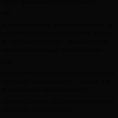
了些磨损，这双quick pro还是推荐各位在室内场地使用的。
重量
单只43码数据我看360克左右，是我最近穿的最轻的一双球鞋了，相
较于普版带来较大的提升。还有一个优点就是鞋子重量分配非常合
理，不会出现鞋面带不动中底的情况，上脚真有种人鞋合一的感觉，
全场跑动没有脚上球鞋存在感极低，可以很好的投入到比赛中
舒适性
这次的quick版我觉得是大三系列仅次于3代pro版的存在，上脚之后球
鞋的存在感极低，能够很好的投入到比赛中，上脚不会坠脚，不累
脚，前后过渡都很自然。外侧TPU也做了弯折的引导。
这双鞋没有将tpu做的非常硬，保证支撑的同时是把选择权更多的交给
球员自己去发挥，让球员更好的投入比赛中。