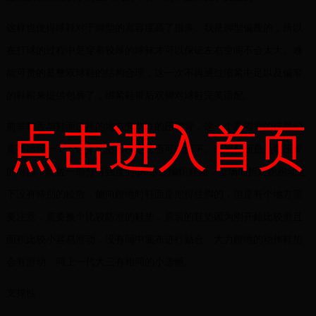
这样也使得球鞋对于脚型的宽容度高了很多。我是脚型偏瘦的，所以
在打球的过程中是穿着较厚的球袜才可以保证左右空间不会太大。难
能可贵的是整双球鞋的结构合理，这一次不再通过缩紧中足以及偏窄
的鞋楦来提供包裹了，绑紧鞋带后双脚对球鞋完美适配。
点击进入首页
前掌鞋舌与鞋面连接的地方有些许的压脚背，这一个高脚背的球星们
需要适应一下，试穿之后再决定是否可以留下。这次鞋面是热熔压胶
的材质，辅佐一部分有强度的tpu纱线编织鞋面，全场的折返跑跑动之
下没有特别的松散，侧向蹬地时鞋面是兜得住脚的，但是有个地方需
要注意，需要换个比较防滑的鞋垫，原装的鞋垫因为刚开始比较滑且
面积比较小容易滑动，没有同中底布进行贴合，大力蹬地的动作鞋垫
会有滑动，同上一代大三有相同的小遗憾。
支撑性