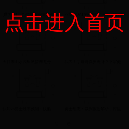
点击进入首页
[世界杯]卡希尔争顶头槌入网 澳
羽坛GOAT的秘密：178厘米的林
大利亚扳回一城
丹，凭什么比190的还猛
天目湖山水园里激情赛龙舟
我去！字母哥真要走呀？下家他
都找好了
快船vs爵士胜率预测：快船
勇士动态：裁判报告解析，库里
80.3%胜算，爵士仅19.7%！明天
创下佳绩，对阵开拓者的出场情
前一
后一
11点快船主场迎战！
况更新