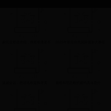
蒙托亚怒提绝招，维斯塔潘若不
2025年最佳自然国际摄影大赛征
改正就该扣分禁赛，让他在看台
稿启事（截止2025年3月21日）
上反思，技术规则争议重重，F1
总价值近15万元奖金+奖品 尚图
到底向何去何从？
坊国际摄影
这届全运，把冠名权益拆开卖
鹿晗和范志毅的赌约具体是什
么？