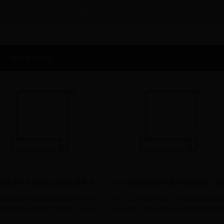
趣味数据分析
橄榄球俱乐部参加全国比赛获奖
女子谈涉嫌偷拍录像的英超球星：他
-08-29
17年猛鲨杯全国触式橄榄球锦标赛”在青
说带我参观房间 一进屋就脱光
昨日《太阳报》报道，一名英超球员在训
篮球橄榄球运动管理中心打响，本次比
场上被捕，因为他涉嫌未经同意拍摄性爱
国家体育总局小球运动管理中心、中国
像。这位球员被带走之后接受长达6个小时