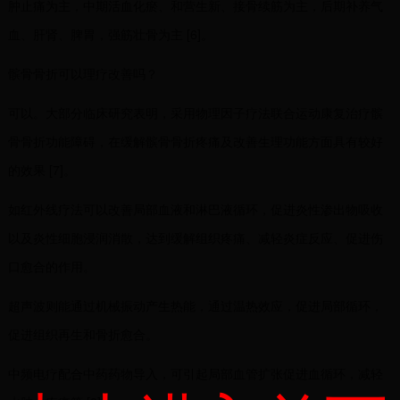
肿止痛为主，中期活血化瘀、和营生新、接骨续筋为主，后期补养气
血、肝肾、脾胃，强筋壮骨为主 [6]。
髌骨骨折可以理疗改善吗？
可以。大部分临床研究表明，采用物理因子疗法联合运动康复治疗髌
骨骨折功能障碍，在缓解髌骨骨折疼痛及改善生理功能方面具有较好
的效果 [7]。
如红外线疗法可以改善局部血液和淋巴液循环，促进炎性渗出物吸收
以及炎性细胞浸润消散，达到缓解组织疼痛、减轻炎症反应、促进伤
口愈合的作用。
超声波则能通过机械振动产生热能，通过温热效应，促进局部循环，
促进组织再生和骨折愈合。
中频电疗配合中药药物导入，可引起局部血管扩张促进血循环，减轻