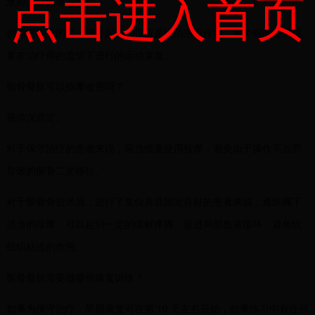
点击进入首页
水肿、疼痛等 [8]。
但需要注意的是，理疗起到的仅仅是辅助治疗作用，最关键的还是需
要在治疗师的监管下进行的运动康复。
髌骨骨折可以按摩改善吗？
视情况而定。
对于保守治疗的患者来说，应当慎重使用按摩，避免由于操作不当而
导致的髌骨二次移位。
对于髌骨骨折术后，进行了复位并且固定良好的患者来说，遵医嘱下
适当的按摩，可以起到一定的缓解疼痛、促进局部血液循环，避免软
组织粘连的作用。
髌骨骨折需要做哪些康复训练？
如果为保守治疗，早期康复可在第 10 天左右开始，如果练习中有任何