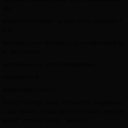
评估。
髌骨骨折保守治疗的指征如下，如不满足下列条件，推荐均应进行手
术 [4]：
骨折分离移位 ＜ 3 mm 或关节面错位 ＜ 2 mm，伸膝结构基本保持完
整（腿部可主动伸直）；
伴有严重的内科合并症，以至于无法耐受麻醉的患者；
严重骨质疏松症患者。
髌骨骨折如何通过手术治疗？
手术治疗方法主要包括：外固定、切开复位内固定、微创或髌骨部分
（全部）切除等 [5]。目前临床上最常用的为张力带技术，此外还包括
螺钉固定、关节镜辅助下经皮固定、钢板固定等。