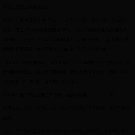
不适，应停止并咨询医生：
膝关节的被动屈曲活动（F82）（在无痛范围内进行，逐渐增加活动
角度，但在 45 天内不建议超过 90°）。方法可选用仰卧位滑墙动作
（F82）。患者仰卧于床上或瑜伽垫上，双腿搭在墙上，利用重力逐
渐帮助轻微屈膝；每组重复 15～20 次，每天进行多次练习。
（F.83） 股四头肌激活，无抗阻情况下股四头肌的等长收缩运动。患
者仰卧于床面上，膝关节尽量伸直，收缩大腿前侧肌肉，保持 10 秒，
每组重复 15～20 次，每天进行多次练习。
非骨折邻近关节的主动关节活动，如踝泵运动 （F.12），等。
使用铰链式膝关节外固定支架，在伸展位锁定下借助拐杖进行早期负
重等。
此外，保守治疗应当在损伤后的 10～15 天，进行第一次复查以排除