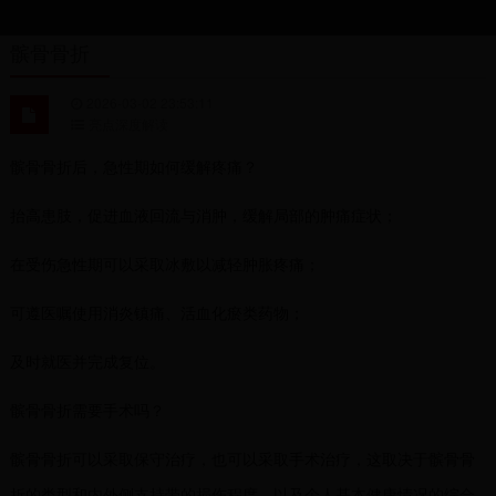
髌骨骨折
2026-03-02 23:53:11
亮点深度解读
髌骨骨折后，急性期如何缓解疼痛？
抬高患肢，促进血液回流与消肿，缓解局部的肿痛症状；
在受伤急性期可以采取冰敷以减轻肿胀疼痛；
可遵医嘱使用消炎镇痛、活血化瘀类药物；
及时就医并完成复位。
髌骨骨折需要手术吗？
髌骨骨折可以采取保守治疗，也可以采取手术治疗，这取决于髌骨骨
折的类型和内外侧支持带的损伤程度，以及个人基本健康情况的综合