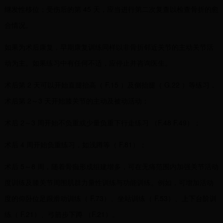
继发性移位；受伤后的第 45 天，应当进行第二次复查以检查骨折的愈
合情况。
如果为术后康复，早期康复训练同样以非骨折邻近关节的主动关节活
动为主。如果练习中有任何不适，应停止并咨询医生。
术后第 2 天可以开始直腿抬高（ F.15 ）及侧抬腿（ G.22 ）等练习，
术后第 2～3 天开始膝关节的主动及被动活动；
术后 2～3 周开始不负重或少量负重下行走练习 （F.48 F.49）；
术后 4 周开始负重练习，如浅蹲等（ F.81）；
术后 5～8 周，随着骨痂形成组建增多，可在无痛范围内加强关节活动
度训练及膝关节周围肌群力量性训练与功能训练。例如，可增加活动
度的仰卧位足跟滑动训练（ F.73）、坐站训练（ F.53）、上下台阶训
练（ F.21）、弓箭步下蹲 （F.21）。