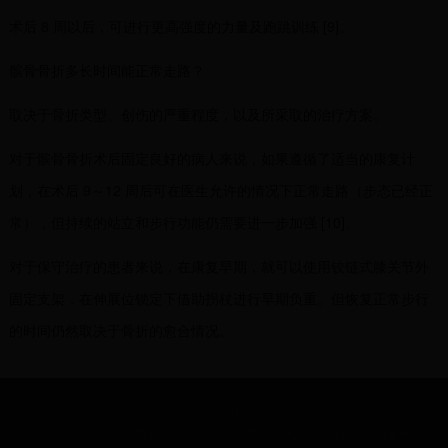
术后 8 周以后，可进行更高强度的力量及跑跳训练 [9]。
髌骨骨折多长时间能正常走路？
取决于骨折类型、创伤的严重程度，以及所采取的治疗方案。
对于髌骨骨折术后固定良好的病人来说，如果遵循了适当的康复计
划，在术后 9～12 周后可在医生允许的情况下正常走路（步态已经正
常），但持续的站立和步行功能仍需要进一步加强 [10]。
对于保守治疗的患者来说，在康复早期，就可以使用铰链式膝关节外
固定支架，在伸展位锁定下借助拐杖进行早期负重。但恢复正常步行
的时间仍然取决于骨折的愈合情况。
友情链接：
Copyright © 2022 世界杯奖杯|足球小子世界杯|杜宾DCM测试下的世界