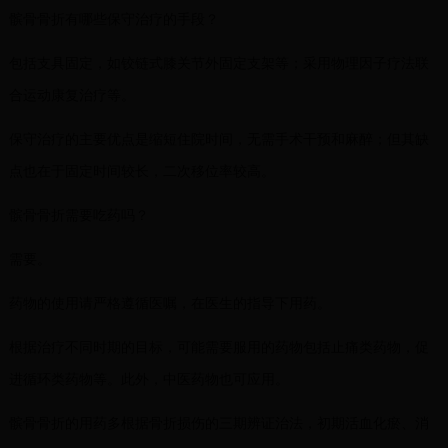
髌骨骨折有哪些保守治疗的手段？
包括支具固定，如铰链式膝关节外固定支架等；采用物理因子疗法联
合运动康复治疗等。
保守治疗的主要优点是缩短住院时间，无需手术干预和麻醉；但其缺
点也在于固定时间较长，二次移位率较高。
髌骨骨折需要吃药吗？
需要。
药物的使用请严格遵循医嘱，在医生的指导下用药。
根据治疗不同时期的目标，可能需要服用的药物包括止痛类药物，促
进循环类药物等。此外，中医药物也可应用。
髌骨骨折的用药多根据骨折损伤的三期辨证治法，初期活血化瘀、消